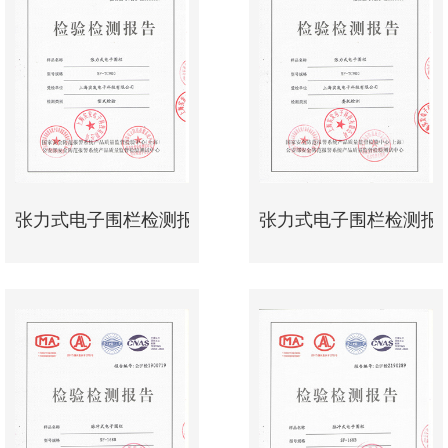
张力式电子围栏检测报告（国标）
张力式电子围栏检测报