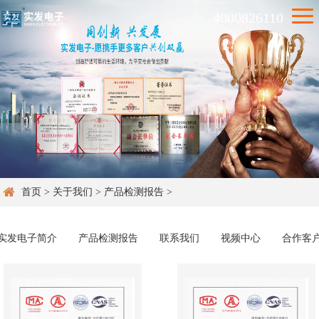
4000826110
首页
>
关于我们
>
产品检测报告
>
实发电子简介
产品检测报告
联系我们
视频中心
合作客