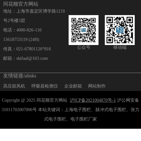
同花顺官方网站
地址：上海市嘉定区博学路1218
号2号楼3层
电话：4000-826-110
15618753119 (24H)
公众号
移动端
传真：021-67801126*816
邮箱：shifaaf@163.com
友情链接/alinks
高压鼓风机
呼吸器检测仪
企业邮箱
网站制作
Copyright @ 2025 同花顺官方网站
沪ICP备2021004870号-1
沪公网安备
31011702007006号 本站关键词：上海电子围栏、脉冲式电子围栏、张力
式电子围栏、电子围栏厂家