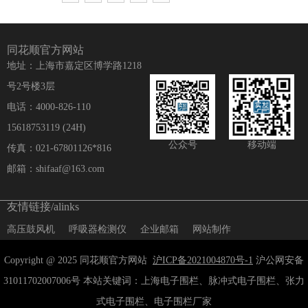
同花顺官方网站
地址：上海市嘉定区博学路1218
号2号楼3层
电话：4000-826-110
15618753119 (24H)
公众号
移动端
传真：021-67801126*816
邮箱：shifaaf@163.com
友情链接/alinks
高压鼓风机
呼吸器检测仪
企业邮箱
网站制作
Copyright @ 2025 同花顺官方网站
沪ICP备2021004870号-1
沪公网安备
31011702007006号 本站关键词：上海电子围栏、脉冲式电子围栏、张力
式电子围栏、电子围栏厂家