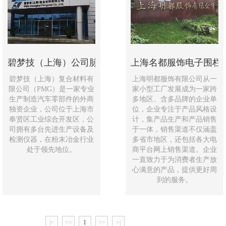
碧梦技（上海）公司脉冲电子围栏项目
上海名都服饰电子围栏
碧梦技（上海）复合材料有
上海明都服饰有限公司从一
限公司（PMG）是一家专业
家小型工厂发展成为一家跨
生产制造汽车零部件的外商
多地区、含多品牌的企业单
独资企业，公司位于上海市
位，企业专注于产品风格设
奉贤区工业综合开发区，公
计，集产品生产和产品销售
司拥有多台先进生产设备及
于一体，销售渠道不仅涵盖
检测仪器，在粉末冶金行业
多省市地区，还包括各大电
处于领先地位。
商平台网上销售渠道。企业
一直致力于为消费者生产放
心满意的产品，提供更好周
到的服务。
|<
<<
1
>>
>|