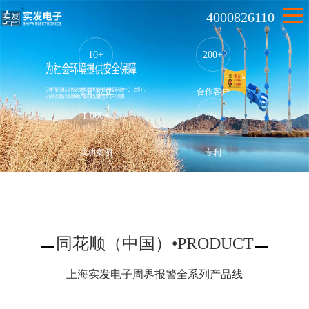
4000826110
10
+
200
+
公司成立
合作客户
1,000
+
7
+
成功案例
专利
同花顺（中国）•PRODUCT
上海实发电子周界报警全系列产品线