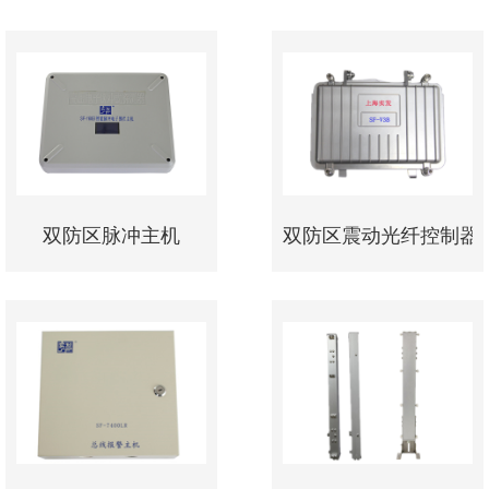
双防区脉冲主机
双防区震动光纤控制器-SF