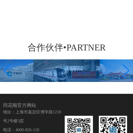
合作伙伴•PARTNER
同花顺官方网站
地址：上海市嘉定区博学路1218
号2号楼3层
电话：4000-826-110