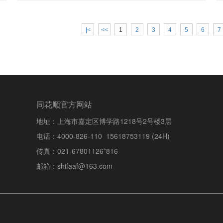
|<
<<
1
2
3
4
5
6
7
同花顺官方网站
地址：上海市嘉定区博学路1218号2号楼3层
电话：4000-826-110 15618753119 (24H)
传真：021-67801126*816
邮箱：shifaaf@163.com