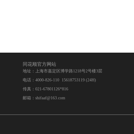
同花顺官方网站
地址：上海市嘉定区博学路1218号2号楼3层
电话：4000-826-110 15618753119 (24H)
传真：021-67801126*816
邮箱：shifaaf@163.com