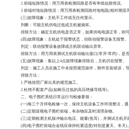
2.前端短路情况：用万用表检测回路是否有串线短路情况。
3.前端对地短路情况：用万用表检测回路对地电阻(相对潮湿
(三)故障现象：主机不工作或无任何显示。
判断：可能主机供电过低或主机被烧坏。
排除方法：确定主机供电是否正常，如果供电电源正常，则可
(四)故障现象：主机处于报警状态，但联动报警设备无报警
判定：联动报警设备故障或主机联动输出异常。
排除方法：用万用表测试主机联动输出接口(常开/常闭)，
(五)故障现象：集以上4点故障现象排除后，主机仍在报警。
判定：施工人员在施工中未按照规范操作，附件安装错误，
排除方法：
1.严格按照厂家出具的规范施工。
2.杜绝不配套产品(如耐压过低的高压绝缘导线等)。
二、电子围栏系统日常运行与检修要领：
(一)每三个月停电检修一次，保持主机设备工作环境整洁，
(二)定期巡视电子围栏前端，有杂物应及时清理杂物。
(三)定期检测主机脉冲输出电压、能量(焦耳)，并测试主机
(四)电子围栏前端合金线应保持松紧适度(特别是夏天、冬天)