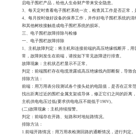
启电子围栏产品，给他人生命财产带来安全隐患。
3、每天定时查看电子围栏系统一次，检查其工作是否正常，
4、每月按时做好设备的保养工作，并作好电子围栏系统的清
和其他树枝接触造成电子围栏系统的损坏。
三、电子围栏故障排除与检修
一、电子围栏故障排除
1、主机故障判定：将主机和连接前端的高压绝缘线断开，用
常，故障则发生在前端，请按如下常见故障进行排查。
故障现象：主机状态栏显示不正常。
判定：前端围栏存在电缆泄露或高压绝缘线内部断裂，导致
排除方法：
前端：用万用表分段测试各个接头处的电阻值，是否在正常
找出距离过近的围栏金属支架或导体，修正它们之间的距离
主机供电电压过低(要求供电电压不能低于190V)。
(二)故障现象：主机持续报警。
判定：前端存在开路、短路和对地短路情况。
排除方法：
1.前端开路情况：用万用表检测回路的通断情况，进行判定。