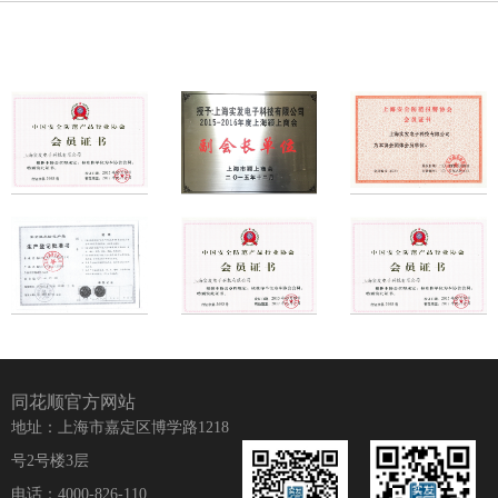
同花顺官方网站
地址：上海市嘉定区博学路1218
号2号楼3层
电话：4000-826-110